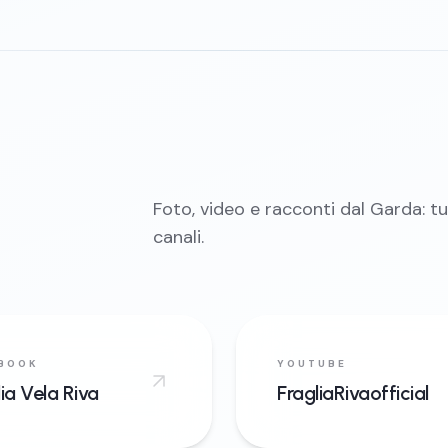
Foto, video e racconti dal Garda: tut
canali.
BOOK
YOUTUBE
lia Vela Riva
FragliaRivaofficial