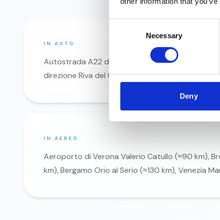
other information that you’ve
Consent
Necessary
Selection
IN AUTO
Autostrada A22 del Brennero, uscita Rovereto Su
direzione Riva del Garda (circa 15 minuti dall'uscit
Deny
IN AEREO
Aeroporto di Verona Valerio Catullo (≈90 km), Br
km), Bergamo Orio al Serio (≈130 km), Venezia M