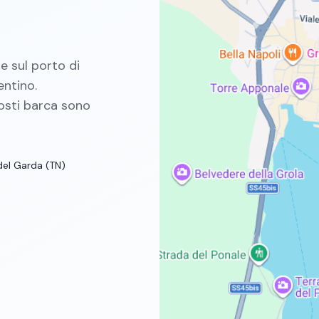
e sul porto di
entino.
posti barca sono
del Garda (TN)