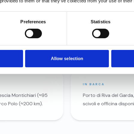
 provided to them or that they’ve collected from your use of their
Preferences
Statistics
IN TRENO
d, poi SS240 in
Stazione ferroviaria d
a).
km). Da entrambe proseg
Allow selection
IN BARCA
escia Montichiari (≈95
Porto di Riva del Garda,
arco Polo (≈200 km).
scivoli e officina disponi