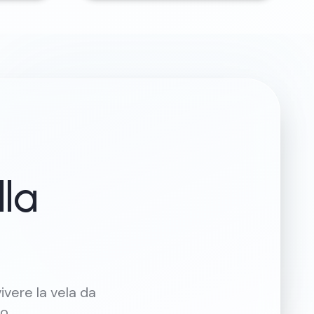
lla
ivere la vela da
o.