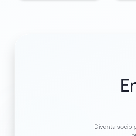
En
Diventa socio p
p