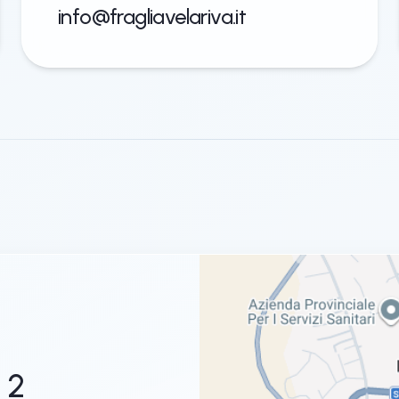
info@fragliavelariva.it
 2