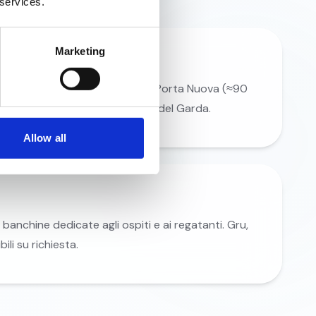
 services.
Marketing
i Rovereto (≈22 km) o di Verona Porta Nuova (≈90
uire in bus o auto fino a Riva del Garda.
Allow all
 banchine dedicate agli ospiti e ai regatanti. Gru,
bili su richiesta.